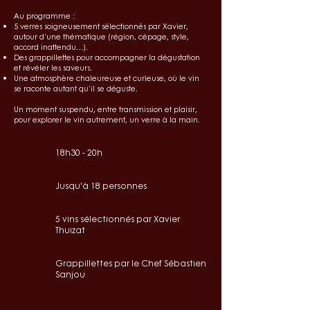
Au programme :
5 verres soigneusement sélectionnés par Xavier,
autour d’une thématique (région, cépage, style,
accord inattendu…).
Des grappillettes pour accompagner la dégustation
et révéler les saveurs.
Une atmosphère chaleureuse et curieuse, où le vin
se raconte autant qu’il se déguste.
Un moment suspendu, entre transmission et plaisir,
pour explorer le vin autrement, un verre à la main.
18h30 - 20h
Jusqu'à 18 personnes​
5 vins sélectionnés par Xavier
Thuizat
Grappillettes par le Chef Sébastien
Sanjou